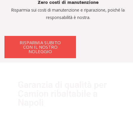
Zero costi di manutenzione
Risparmia sui costi di manutenzione e riparazione, poiché la
responsabilità è nostra.
RISPARMIA SUBITO
CON IL NOSTRO
NOLEGGIO
Garanzia di qualità per
Camion ribaltabile a
Napoli
I nostri fornitori partner garantiscono
servizi di qualità. Essi sono selezionati