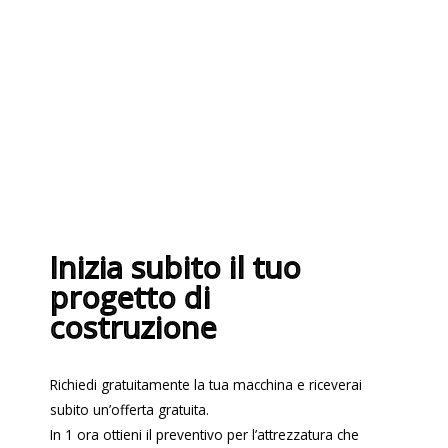
nel rispetto delle più recenti
normative sui sistemi di gestione per
la qualità ISO 9001:2015
Inizia subito il tuo
progetto di
costruzione
Richiedi gratuitamente la tua macchina e riceverai
subito un’offerta gratuita.
In 1 ora ottieni il preventivo per l’attrezzatura che