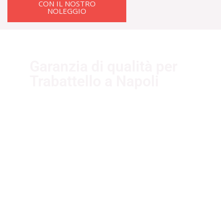
CON IL NOSTRO
NOLEGGIO
Garanzia di qualità per
Trabattello a Napoli
I nostri fornitori partner garantiscono
servizi di qualità. Essi sono selezionati
nel rispetto delle più recenti
normative sui sistemi di gestione per
la qualità ISO 9001:2015