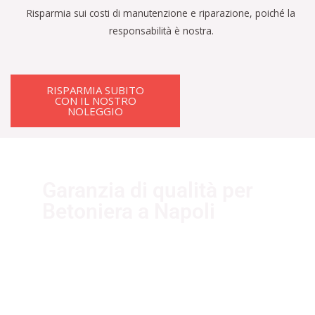
Risparmia sui costi di manutenzione e riparazione, poiché la
responsabilità è nostra.
RISPARMIA SUBITO
CON IL NOSTRO
NOLEGGIO
Garanzia di qualità per
Betoniera a Napoli
I nostri fornitori partner garantiscono
servizi di qualità. Essi sono selezionati
nel rispetto delle più recenti
normative sui sistemi di gestione per