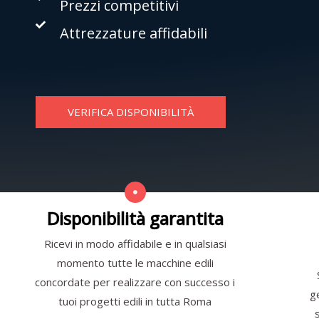
Prezzi competitivi
Attrezzature affidabili
VERIFICA DISPONIBILITÀ
Disponibilità garantita
Ricevi in modo affidabile e in qualsiasi
momento tutte le macchine edili
concordate per realizzare con successo i
g
tuoi progetti edili in tutta Roma