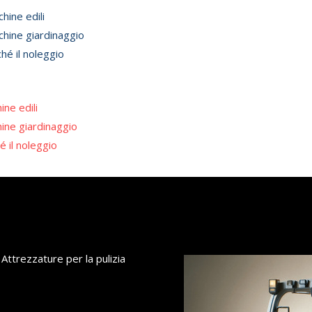
u
hine edili
hine giardinaggio
hé il noleggio
ine edili
ine giardinaggio
é il noleggio
Attrezzature per la pulizia