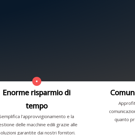
Enorme risparmio di
Comuni
Approfit
tempo
comunicazione
Semplifica l'approvvigionamento e la
quanto pri
estione delle macchine edili grazie alle
soluzioni garantite dai nostri fornitori.