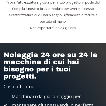
Trova l’attrezzatura giusta per il tuo progetto in pochi clic!
Compila il nostro breve modulo per avere accesso
all’attrezzatura di cui hai bisogno. Affidabilità e facilità a
portata di mano.
Non aspettare, noleggia ora!
Noleggia 24 ore su 24 le
macchine di cui hai
bisogno per i tuoi
progetti.
Cosa offriamo
Macchinari da giardinaggio per
mantenere gli spazi verdi in perfetta