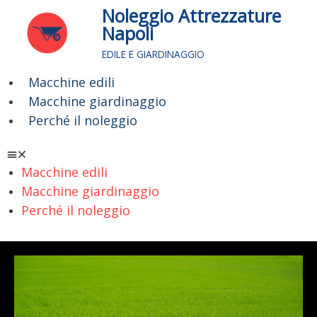
Vai
Noleggio Attrezzature
al
Napoli
contenuto
EDILE E GIARDINAGGIO
Macchine edili
Menu
Macchine giardinaggio
Perché il noleggio
Macchine edili
Macchine giardinaggio
Perché il noleggio