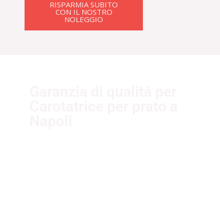
RISPARMIA SUBITO
CON IL NOSTRO
NOLEGGIO
Garanzia di qualità per
Carotatrice per prato a
Napoli
I nostri fornitori partner
garantiscono servizi di qualità. Essi
sono selezionati nel rispetto delle
più recenti normative sui sistemi di
gestione per la qualità ISO
9001:2015