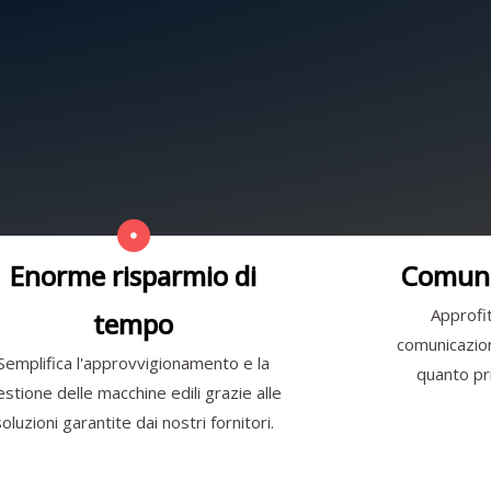
Enorme risparmio di
Comuni
Approfit
tempo
comunicazione
Semplifica l'approvvigionamento e la
quanto pri
estione delle macchine edili grazie alle
soluzioni garantite dai nostri fornitori.