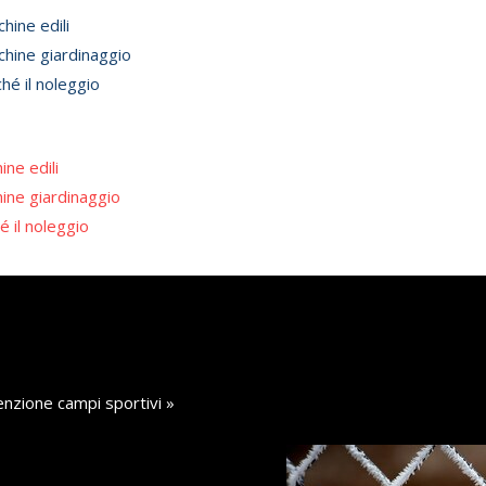
u
hine edili
hine giardinaggio
hé il noleggio
ine edili
ine giardinaggio
é il noleggio
nzione campi sportivi
»