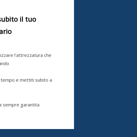
subito il tuo
ario
ilizzare l'attrezzatura che
cando
 tempo e mettiti subito a
a sempre garantita